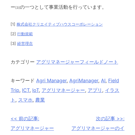
ー
の一つとして事業活動を行っています。
[3]
[1]
株式会社クリエイティブハウスコーポレーション
[2]
行動規範
[3]
経営理念
カテゴリー
アグリマネージャーフィールドノート
キーワード
Agri Manager
,
AgriManager
,
AI
,
Field
Trip
,
ICT
,
IoT
,
アグリマネージャー
,
アプリ
,
イラス
ト
,
スマホ
,
農業
投
<< 前の記事:
次の記事 >>:
稿
アグリマネージャー
アグリマネージャーのイ