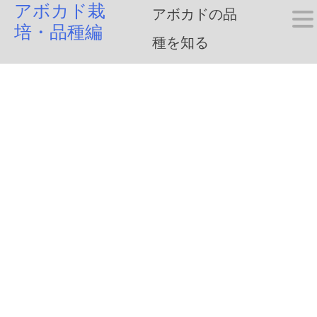
アボカド栽
Skip
アボカドの品
培・品種編
to
種を知る
content