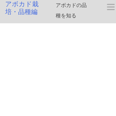
アボカド栽
Skip
アボカドの品
培・品種編
to
種を知る
content