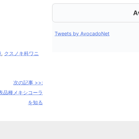
A
Tweets by AvocadoNet
種
,
クスノキ科ワニ
次の記事 >>:
表品種メキシコーラ
を知る