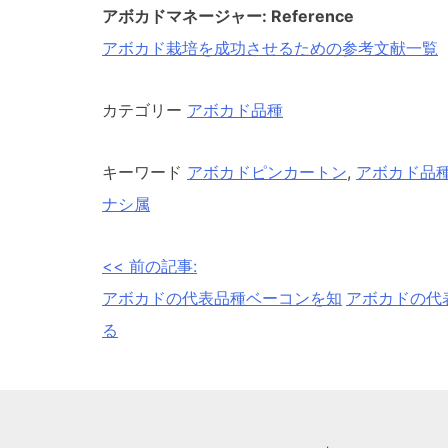
アボカドマネージャー: Reference
アボカド栽培を成功させるための参考文献一覧
カテゴリー
アボカド品種
キーワード
アボカドピンカートン
,
アボカド品
ナシ属
<< 前の記事:
投
アボカドの代表品種ベーコンを知
アボカドの代
稿
る
ナ
ビ