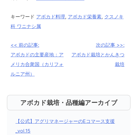
キーワード
アボカド料理
,
アボカド栄養素
,
クスノキ
科 ワニナシ属
投
<< 前の記事:
次の記事 >>:
稿
アボカドの主要産地：ア
アボカド栽培とかんきつ
メリカ合衆国（カリフォ
栽培
ナ
ルニア州）
ビ
ゲ
ー
アボカド栽培・品種編アーカイブ
シ
ョ
【公式】アグリマネージャーのEコマース支援
ン
_vol.15