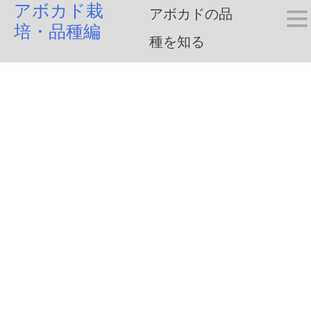
アボカド栽
Skip
アボカドの品
培・品種編
to
種を知る
content