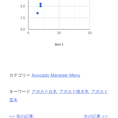
5.0
2.5
0.0
0
10
20
Item 1
カテゴリー
Avocado Manager Menu
キーワード
アボカド台木
,
アボカド接ぎ木
,
アボカド
苗木
投
<< 前の記事:
次の記事 >>: