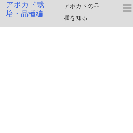
アボカド栽
Skip
アボカドの品
培・品種編
to
種を知る
content