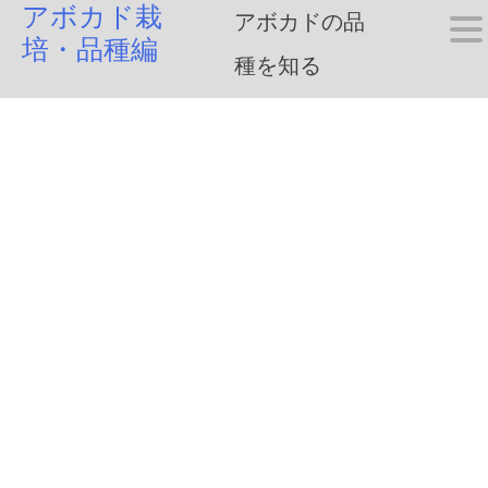
アボカド栽
Skip
アボカドの品
培・品種編
to
種を知る
content