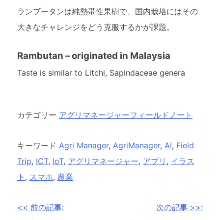
ランブータンは純熱帯性果樹で、国内栽培にはその
大きなチャレンジをどう克服するかが課題。
Rambutan – originated in Malaysia
Taste is similar to Litchi, Sapindaceae genera
カテゴリー
アグリマネージャーフィールドノート
キーワード
Agri Manager
,
AgriManager
,
AI
,
Field
Trip
,
ICT
,
IoT
,
アグリマネージャー
,
アプリ
,
イラス
ト
,
スマホ
,
農業
投
<< 前の記事:
次の記事 >>: