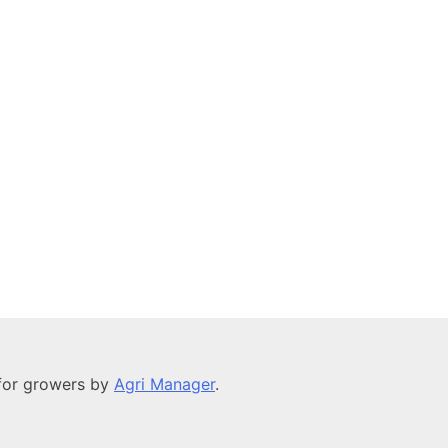
ペ
ー
ジ
送
り
 for growers by
Agri Manager
.