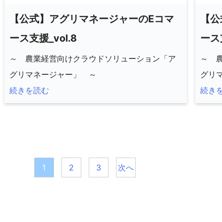
【公式】アグリマネージャーのEコマ
【公
ース支援_vol.8
ース支
～ 農業経営向けクラウドソリューション「ア
～ 
グリマネージャー」 ～
グリ
続きを読む
続き
投
1
2
3
次へ
稿
の