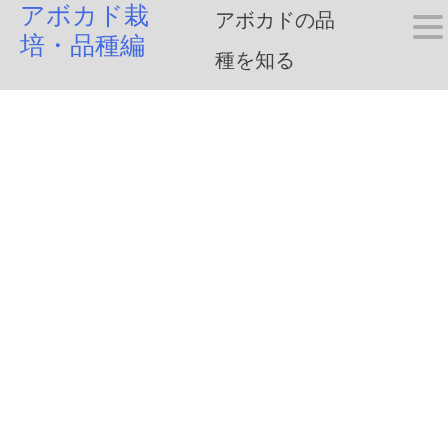
アボカド栽
Skip
アボカドの品
培・品種編
to
種を知る
content