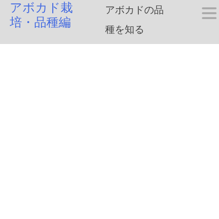
アボカド栽
Skip
アボカドの品
培・品種編
to
種を知る
content