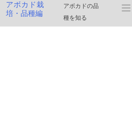
アボカド栽
Skip
アボカドの品
培・品種編
to
種を知る
content