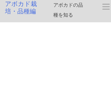
アボカド栽
Skip
アボカドの品
培・品種編
to
種を知る
content