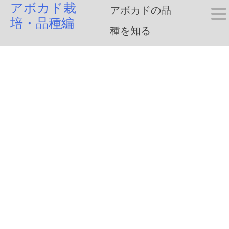
アボカド栽
Skip
アボカドの品
培・品種編
to
種を知る
content