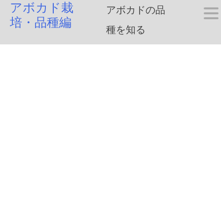
アボカド栽
Skip
アボカドの品
培・品種編
to
種を知る
content