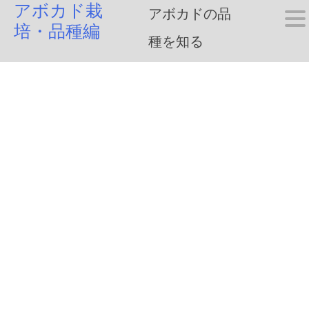
アボカド栽
Skip
アボカドの品
培・品種編
to
種を知る
content