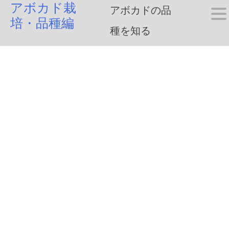
アボカド栽
Skip
アボカドの品
培・品種編
to
種を知る
content